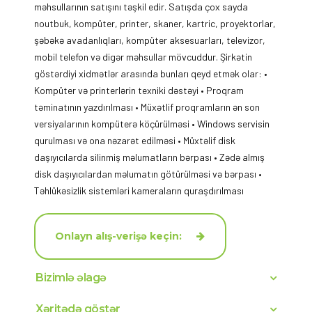
məhsullarının satışını təşkil edir. Satışda çox sayda
noutbuk, kompüter, printer, skaner, kartric, proyektorlar,
şəbəkə avadanlıqları, kompüter aksesuarları, televizor,
mobil telefon və digər məhsullar mövcuddur. Şirkətin
göstərdiyi xidmətlər arasında bunları qeyd etmək olar: •
Kompüter və printerlərin texniki dəstəyi • Proqram
təminatının yazdırılması • Müxətlif proqramların ən son
versiyalarının kompüterə köçürülməsi • Windows servisin
qurulması və ona nəzarət edilməsi • Müxtəlif disk
daşıyıcılarda silinmiş məlumatların bərpası • Zədə almış
disk daşıyıcılardan məlumatın götürülməsi və bərpası •
Təhlükəsizlik sistemləri kameraların quraşdırılması
Onlayn alış-verişə keçin:
Bizimlə əlagə
Xəritədə göstər