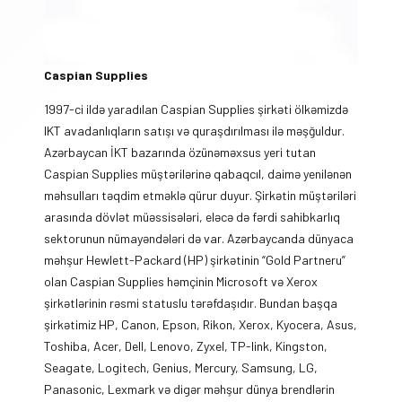
Caspian Supplies
1997-ci ildə yaradılan Caspian Supplies şirkəti ölkəmizdə
IKT avadanlıqların satışı və quraşdırılması ilə məşğuldur.
Azərbaycan İKT bazarında özünəməxsus yeri tutan
Caspian Supplies müştərilərinə qabaqcıl, daimə yenilənən
məhsulları təqdim etməklə qürur duyur. Şirkətin müştəriləri
arasında dövlət müəssisələri, eləcə də fərdi sahibkarlıq
sektorunun nümayəndələri də var. Azərbaycanda dünyaca
məhşur Hewlett-Packard (HP) şirkətinin “Gold Partneru”
olan Caspian Supplies həmçinin Microsoft və Xerox
şirkətlərinin rəsmi statuslu tərəfdaşıdır. Bundan başqa
şirkətimiz HP, Canon, Epson, Rikon, Xerox, Kyocera, Asus,
Toshiba, Acer, Dell, Lenovo, Zyxel, TP-link, Kingston,
Seagate, Logitech, Genius, Mercury, Samsung, LG,
Panasonic, Lexmark və digər məhşur dünya brendlərin