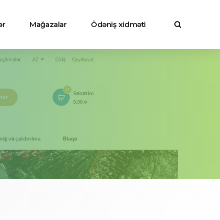
ər
Mağazalar
Ödəniş xidməti