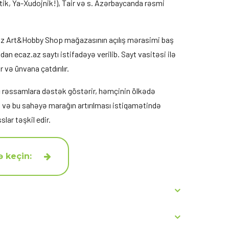
ik, Ya-Xudojnik!), Tair və s. Azərbaycanda rəsmi
Ecaz Art&Hobby Shop mağazasının açılış mərasimi baş
ndan ecaz.az saytı istifadəyə verilib. Sayt vasitəsi ilə
r və ünvana çatdırılır.
rəssamlara dəstək göstərir, həmçinin ölkədə
fı və bu sahəyə marağın artırılması istiqamətində
slar təşkil edir.
ə keçin: