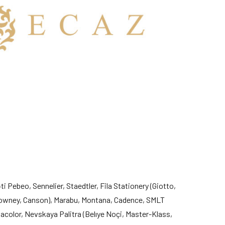
 Pebeo, Sennelier, Staedtler, Fila Stationery (Giotto,
Rowney, Canson), Marabu, Montana, Cadence, SMLT
tacolor, Nevskaya Palitra (Belıye Noçi, Master-Klass,