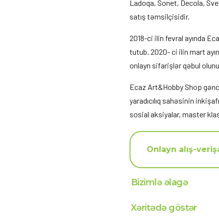
Ladoqa, Sonet, Decola, Svet
satış təmsilçisidir.
2018-ci ilin fevral ayında 
tutub. 2020- ci ilin mart ayı
onlayn sifarişlər qəbul olunu
Ecaz Art&Hobby Shop gənc 
yaradıcılıq sahəsinin inkişa
sosial aksiyalar, master klas
Onlayn alış-veriş
Bizimlə əlagə
Xəritədə göstər