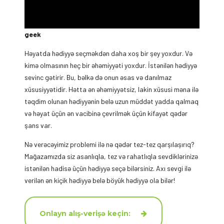
geek
Həyatda hədiyyə seçməkdən daha xoş bir şey yoxdur. Və
kimə olmasının heç bir əhəmiyyəti yoxdur. İstənilən hədiyyə
sevinc gətirir. Bu, bəlkə də onun əsas və danılmaz
xüsusiyyətidir. Hətta ən əhəmiyyətsiz, lakin xüsusi məna ilə
təqdim olunan hədiyyənin belə uzun müddət yadda qalmaq
və həyat üçün ən vacibinə çevrilmək üçün kifayət qədər
şans var.
Nə verəcəyimiz problemi ilə nə qədər tez-tez qarşılaşırıq?
Mağazamızda siz asanlıqla, tez və rahatlıqla sevdiklərinizə
istənilən hadisə üçün hədiyyə seçə bilərsiniz. Axı sevgi ilə
verilən ən kiçik hədiyyə belə böyük hədiyyə ola bilər!
Onlayn alış-verişə keçin: