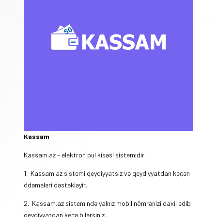
Kassam
Kassam.az – elektron pul kisəsi sistemidir.
1. Kassam.az sistemi qeydiyyatsız və qeydiyyatdan keçən
ödəmələri dəstəkləyir.
2. Kassam.az sistemində yalnız mobil nömrənizi daxil edib
qeydiyyatdan keçə bilərsiniz.