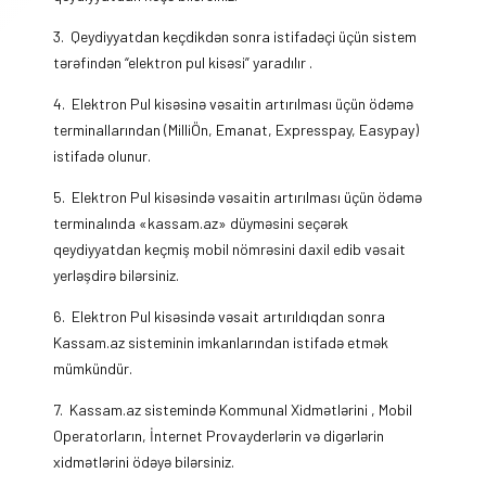
3. Qeydiyyatdan keçdikdən sonra istifadəçi üçün sistem
tərəfindən “elektron pul kisəsi” yaradılır .
4. Elektron Pul kisəsinə vəsaitin artırılması üçün ödəmə
terminallarından (MilliÖn, Emanat, Expresspay, Easypay)
istifadə olunur.
5. Elektron Pul kisəsində vəsaitin artırılması üçün ödəmə
terminalında «kassam.az» düyməsini seçərək
qeydiyyatdan keçmiş mobil nömrəsini daxil edib vəsait
yerləşdirə bilərsiniz.
6. Elektron Pul kisəsində vəsait artırıldıqdan sonra
Kassam.az sisteminin imkanlarından istifadə etmək
mümkündür.
7. Kassam.az sistemində Kommunal Xidmətlərini , Mobil
Operatorların, İnternet Provayderlərin və digərlərin
xidmətlərini ödəyə bilərsiniz.