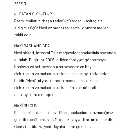
satırıq.
ƏLÇATAN QİYMƏTLƏR
Rəsmi malları birbaşa tədarükçülərdən, vasitəçisiz
aldığımız üçün Maxi.az mağazası sərfəli qiymətə mallar
təklif edir.
MAXİ BAŞLANĞICDA
Maxi şirkəti, İntegral Plus mağazalar şəbəkəsinin əsasında
qurulub. Bu şirkət 2006-cı ildən fəaliyyət göstərməyə
başlayıb və hal-hazırda Azərbaycanın ən böyük
elektronika və məişət texnikasının distribyutorlarından
biridir. “Maxi”-ni yaratmaqda məqsədimiz ölkənin
elektronika və məişət texnikası üzrə bir nömrəli
distribyutoru olmaqdır.
MAXİ BU GÜN
Bunun üçün bizim İntegral Plus şəbəkəsində qazandığımız
çoxillik təcrübəmiz var. Maxi — keyfiyyətli artım deməkdir.
Geniş təcrübə və yeni ideyalarımızın çoxu hələ