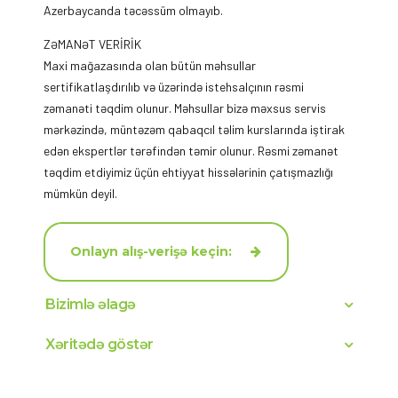
Azerbaycanda təcəssüm olmayıb.
ZƏMANƏT VERİRİK
Maxi mağazasında olan bütün məhsullar
sertifikatlaşdırılıb və üzərində istehsalçının rəsmi
zəmanəti təqdim olunur. Məhsullar bizə məxsus servis
mərkəzində, müntəzəm qabaqcıl təlim kurslarında iştirak
edən ekspertlər tərəfindən təmir olunur. Rəsmi zəmanət
təqdim etdiyimiz üçün ehtiyyat hissələrinin çatışmazlığı
mümkün deyil.
Onlayn alış-verişə keçin:
Bizimlə əlagə
Xəritədə göstər
Müştəri Xidmətləri 9:00-dan 18:00-a qədər
ÜNVAN