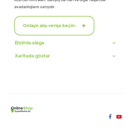
avadanlıqların satışıdır.
Onlayn alış-verişə keçin:
Bizimlə əlagə
Xəritədə göstər
Müştəri Xidmətləri 10:00-dan 19:00-a qədər
ÜNVAN
TELEFON
EMAIL
Nizami 90 B
+994502660707
+994124982266
URL
https://telecom.nlt.az/