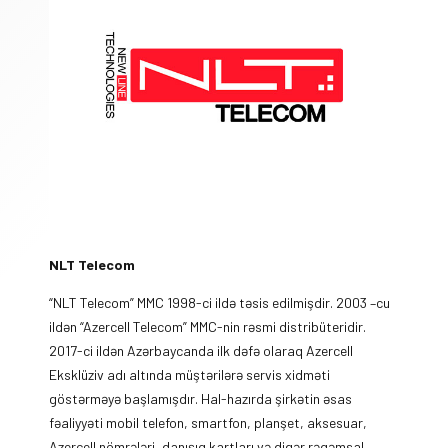
NLT Telecom
“NLT Telecom” MMC 1998-ci ildə təsis edilmişdir. 2003 –cu
ildən “Azercell Telecom” MMC-nin rəsmi distribüteridir.
2017-ci ildən Azərbaycanda ilk dəfə olaraq Azercell
Eksklüziv adı altında müştərilərə servis xidməti
göstərməyə başlamışdır. Hal-hazırda şirkətin əsas
fəaliyyəti mobil telefon, smartfon, planşet, aksesuar,
Azercell nömrələri, danışıq kartları və digər rəqəmsal